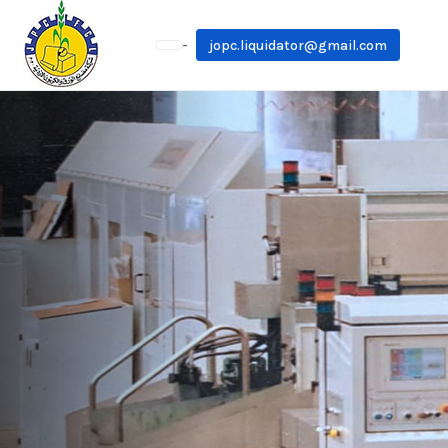
-
jopc.liquidator@gmail.com