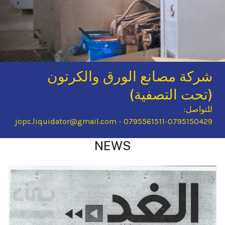
شركة مصانع الورق والكرتون
(تحت التصفية)
للتواصل:
jopc.liquidator@gmail.com - 0795561511-0795150429
NEWS